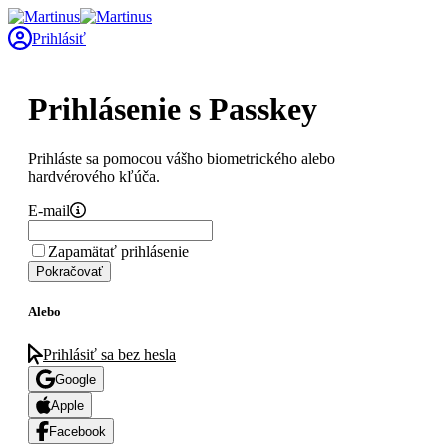
Prihlásiť
Prihlásenie s Passkey
Prihláste sa pomocou vášho biometrického alebo
hardvérového kľúča.
E-mail
Zapamätať prihlásenie
Pokračovať
Alebo
Prihlásiť sa bez hesla
Google
Apple
Facebook