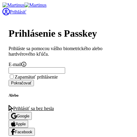
Prihlásiť
Prihlásenie s Passkey
Prihláste sa pomocou vášho biometrického alebo
hardvérového kľúča.
E-mail
Zapamätať prihlásenie
Pokračovať
Alebo
Prihlásiť sa bez hesla
Google
Apple
Facebook