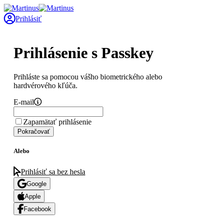
Prihlásiť
Prihlásenie s Passkey
Prihláste sa pomocou vášho biometrického alebo
hardvérového kľúča.
E-mail
Zapamätať prihlásenie
Pokračovať
Alebo
Prihlásiť sa bez hesla
Google
Apple
Facebook