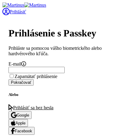
Prihlásiť
Prihlásenie s Passkey
Prihláste sa pomocou vášho biometrického alebo
hardvérového kľúča.
E-mail
Zapamätať prihlásenie
Pokračovať
Alebo
Prihlásiť sa bez hesla
Google
Apple
Facebook