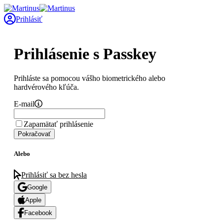
Prihlásiť
Prihlásenie s Passkey
Prihláste sa pomocou vášho biometrického alebo
hardvérového kľúča.
E-mail
Zapamätať prihlásenie
Pokračovať
Alebo
Prihlásiť sa bez hesla
Google
Apple
Facebook