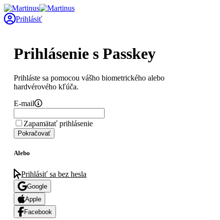
Prihlásiť
Prihlásenie s Passkey
Prihláste sa pomocou vášho biometrického alebo
hardvérového kľúča.
E-mail
Zapamätať prihlásenie
Pokračovať
Alebo
Prihlásiť sa bez hesla
Google
Apple
Facebook