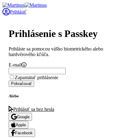
Prihlásiť
Prihlásenie s Passkey
Prihláste sa pomocou vášho biometrického alebo
hardvérového kľúča.
E-mail
Zapamätať prihlásenie
Pokračovať
Alebo
Prihlásiť sa bez hesla
Google
Apple
Facebook