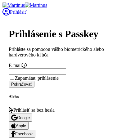
Prihlásiť
Prihlásenie s Passkey
Prihláste sa pomocou vášho biometrického alebo
hardvérového kľúča.
E-mail
Zapamätať prihlásenie
Pokračovať
Alebo
Prihlásiť sa bez hesla
Google
Apple
Facebook