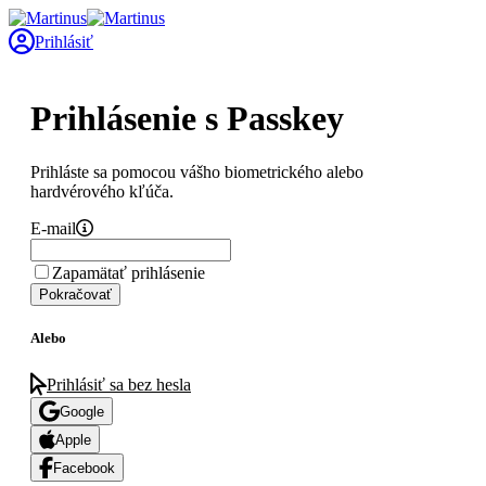
Prihlásiť
Prihlásenie s Passkey
Prihláste sa pomocou vášho biometrického alebo
hardvérového kľúča.
E-mail
Zapamätať prihlásenie
Pokračovať
Alebo
Prihlásiť sa bez hesla
Google
Apple
Facebook