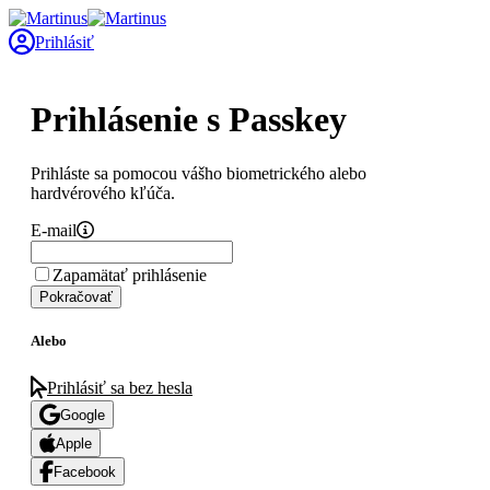
Prihlásiť
Prihlásenie s Passkey
Prihláste sa pomocou vášho biometrického alebo
hardvérového kľúča.
E-mail
Zapamätať prihlásenie
Pokračovať
Alebo
Prihlásiť sa bez hesla
Google
Apple
Facebook