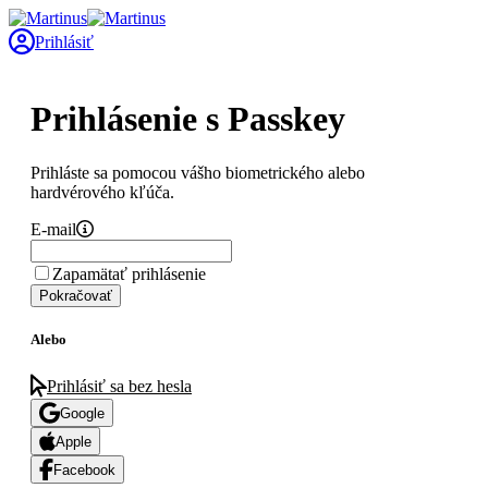
Prihlásiť
Prihlásenie s Passkey
Prihláste sa pomocou vášho biometrického alebo
hardvérového kľúča.
E-mail
Zapamätať prihlásenie
Pokračovať
Alebo
Prihlásiť sa bez hesla
Google
Apple
Facebook