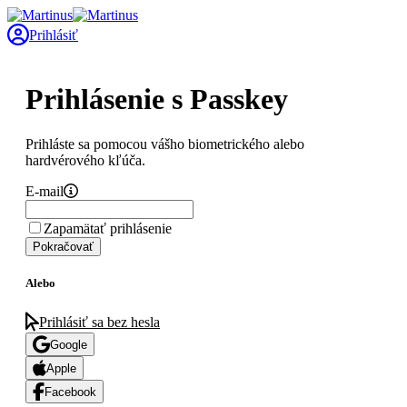
Prihlásiť
Prihlásenie s Passkey
Prihláste sa pomocou vášho biometrického alebo
hardvérového kľúča.
E-mail
Zapamätať prihlásenie
Pokračovať
Alebo
Prihlásiť sa bez hesla
Google
Apple
Facebook