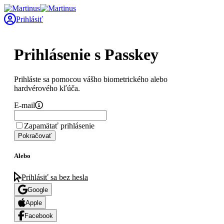
Prihlásiť
Prihlásenie s Passkey
Prihláste sa pomocou vášho biometrického alebo
hardvérového kľúča.
E-mail
Zapamätať prihlásenie
Pokračovať
Alebo
Prihlásiť sa bez hesla
Google
Apple
Facebook