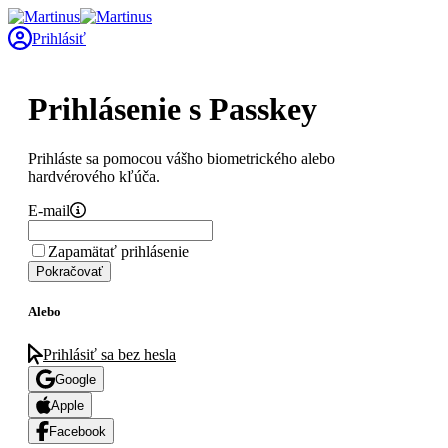
Prihlásiť
Prihlásenie s Passkey
Prihláste sa pomocou vášho biometrického alebo
hardvérového kľúča.
E-mail
Zapamätať prihlásenie
Pokračovať
Alebo
Prihlásiť sa bez hesla
Google
Apple
Facebook