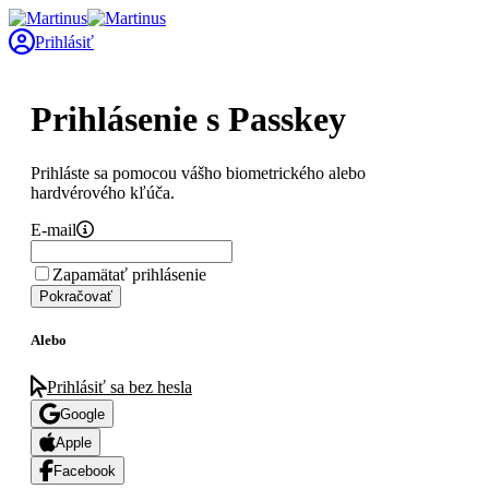
Prihlásiť
Prihlásenie s Passkey
Prihláste sa pomocou vášho biometrického alebo
hardvérového kľúča.
E-mail
Zapamätať prihlásenie
Pokračovať
Alebo
Prihlásiť sa bez hesla
Google
Apple
Facebook