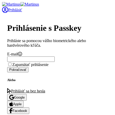
Prihlásiť
Prihlásenie s Passkey
Prihláste sa pomocou vášho biometrického alebo
hardvérového kľúča.
E-mail
Zapamätať prihlásenie
Pokračovať
Alebo
Prihlásiť sa bez hesla
Google
Apple
Facebook