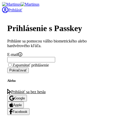
Prihlásiť
Prihlásenie s Passkey
Prihláste sa pomocou vášho biometrického alebo
hardvérového kľúča.
E-mail
Zapamätať prihlásenie
Pokračovať
Alebo
Prihlásiť sa bez hesla
Google
Apple
Facebook