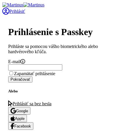
Prihlásiť
Prihlásenie s Passkey
Prihláste sa pomocou vášho biometrického alebo
hardvérového kľúča.
E-mail
Zapamätať prihlásenie
Pokračovať
Alebo
Prihlásiť sa bez hesla
Google
Apple
Facebook