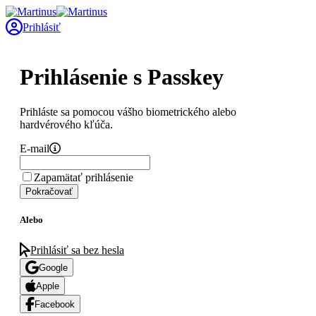
Prihlásiť
Prihlásenie s Passkey
Prihláste sa pomocou vášho biometrického alebo
hardvérového kľúča.
E-mail
Zapamätať prihlásenie
Pokračovať
Alebo
Prihlásiť sa bez hesla
Google
Apple
Facebook