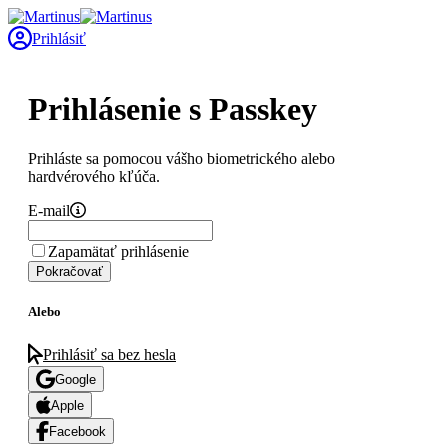
Prihlásiť
Prihlásenie s Passkey
Prihláste sa pomocou vášho biometrického alebo
hardvérového kľúča.
E-mail
Zapamätať prihlásenie
Pokračovať
Alebo
Prihlásiť sa bez hesla
Google
Apple
Facebook