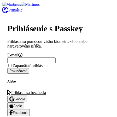
Prihlásiť
Prihlásenie s Passkey
Prihláste sa pomocou vášho biometrického alebo
hardvérového kľúča.
E-mail
Zapamätať prihlásenie
Pokračovať
Alebo
Prihlásiť sa bez hesla
Google
Apple
Facebook