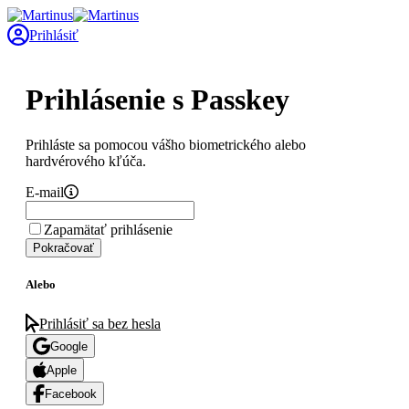
Prihlásiť
Prihlásenie s Passkey
Prihláste sa pomocou vášho biometrického alebo
hardvérového kľúča.
E-mail
Zapamätať prihlásenie
Pokračovať
Alebo
Prihlásiť sa bez hesla
Google
Apple
Facebook