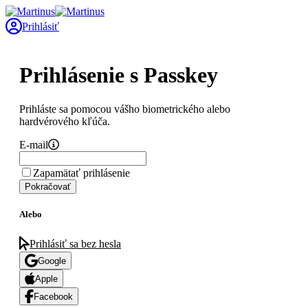
Prihlásiť
Prihlásenie s Passkey
Prihláste sa pomocou vášho biometrického alebo
hardvérového kľúča.
E-mail
Zapamätať prihlásenie
Pokračovať
Alebo
Prihlásiť sa bez hesla
Google
Apple
Facebook