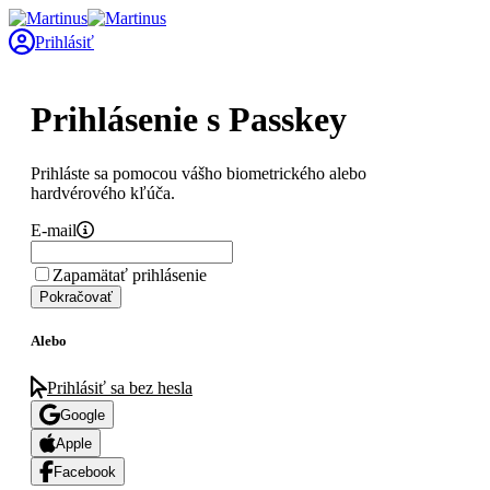
Prihlásiť
Prihlásenie s Passkey
Prihláste sa pomocou vášho biometrického alebo
hardvérového kľúča.
E-mail
Zapamätať prihlásenie
Pokračovať
Alebo
Prihlásiť sa bez hesla
Google
Apple
Facebook