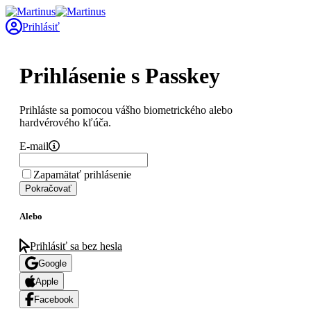
Prihlásiť
Prihlásenie s Passkey
Prihláste sa pomocou vášho biometrického alebo
hardvérového kľúča.
E-mail
Zapamätať prihlásenie
Pokračovať
Alebo
Prihlásiť sa bez hesla
Google
Apple
Facebook