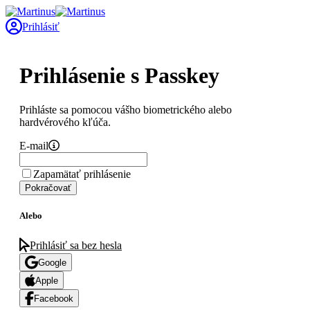
Prihlásiť
Prihlásenie s Passkey
Prihláste sa pomocou vášho biometrického alebo
hardvérového kľúča.
E-mail
Zapamätať prihlásenie
Pokračovať
Alebo
Prihlásiť sa bez hesla
Google
Apple
Facebook