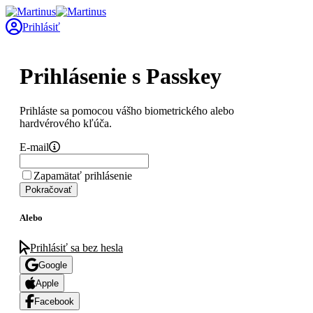
Prihlásiť
Prihlásenie s Passkey
Prihláste sa pomocou vášho biometrického alebo
hardvérového kľúča.
E-mail
Zapamätať prihlásenie
Pokračovať
Alebo
Prihlásiť sa bez hesla
Google
Apple
Facebook