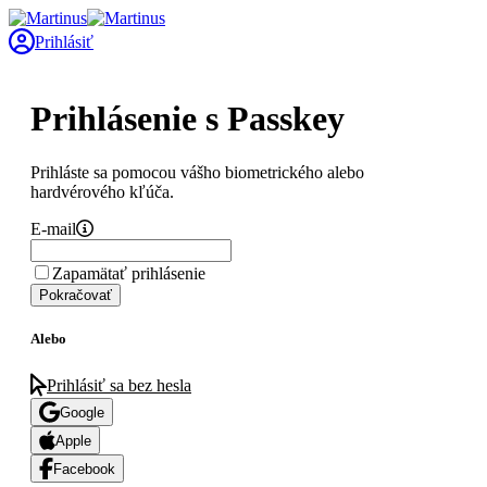
Prihlásiť
Prihlásenie s Passkey
Prihláste sa pomocou vášho biometrického alebo
hardvérového kľúča.
E-mail
Zapamätať prihlásenie
Pokračovať
Alebo
Prihlásiť sa bez hesla
Google
Apple
Facebook