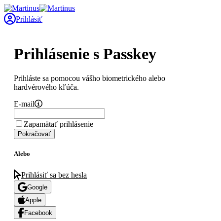
Prihlásiť
Prihlásenie s Passkey
Prihláste sa pomocou vášho biometrického alebo
hardvérového kľúča.
E-mail
Zapamätať prihlásenie
Pokračovať
Alebo
Prihlásiť sa bez hesla
Google
Apple
Facebook