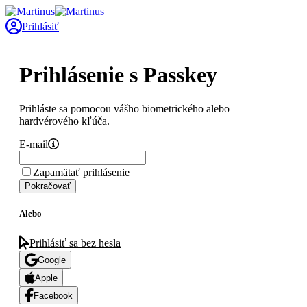
Prihlásiť
Prihlásenie s Passkey
Prihláste sa pomocou vášho biometrického alebo
hardvérového kľúča.
E-mail
Zapamätať prihlásenie
Pokračovať
Alebo
Prihlásiť sa bez hesla
Google
Apple
Facebook