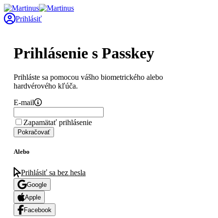
Prihlásiť
Prihlásenie s Passkey
Prihláste sa pomocou vášho biometrického alebo
hardvérového kľúča.
E-mail
Zapamätať prihlásenie
Pokračovať
Alebo
Prihlásiť sa bez hesla
Google
Apple
Facebook