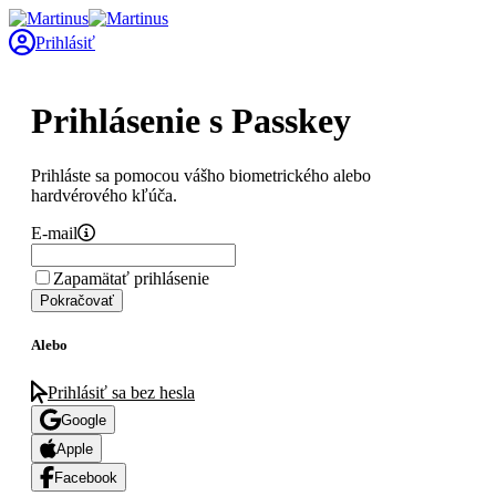
Prihlásiť
Prihlásenie s Passkey
Prihláste sa pomocou vášho biometrického alebo
hardvérového kľúča.
E-mail
Zapamätať prihlásenie
Pokračovať
Alebo
Prihlásiť sa bez hesla
Google
Apple
Facebook