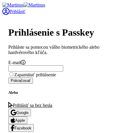
Prihlásiť
Prihlásenie s Passkey
Prihláste sa pomocou vášho biometrického alebo
hardvérového kľúča.
E-mail
Zapamätať prihlásenie
Pokračovať
Alebo
Prihlásiť sa bez hesla
Google
Apple
Facebook