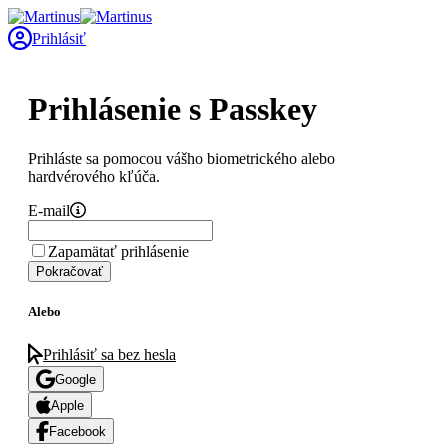
Prihlásiť
Prihlásenie s Passkey
Prihláste sa pomocou vášho biometrického alebo
hardvérového kľúča.
E-mail
Zapamätať prihlásenie
Pokračovať
Alebo
Prihlásiť sa bez hesla
Google
Apple
Facebook