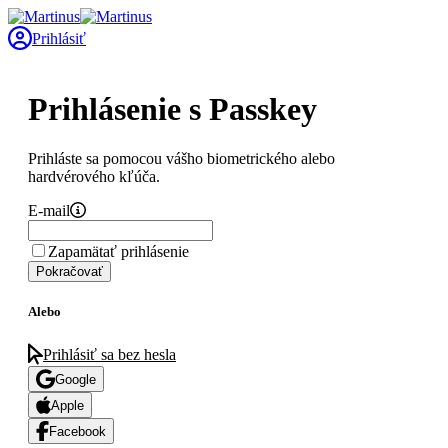
Prihlásiť
Prihlásenie s Passkey
Prihláste sa pomocou vášho biometrického alebo
hardvérového kľúča.
E-mail
Zapamätať prihlásenie
Pokračovať
Alebo
Prihlásiť sa bez hesla
Google
Apple
Facebook