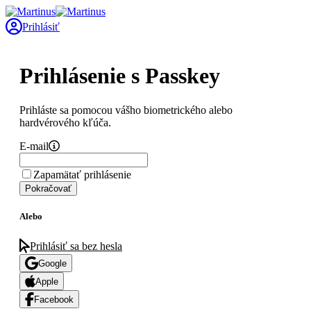
Prihlásiť
Prihlásenie s Passkey
Prihláste sa pomocou vášho biometrického alebo
hardvérového kľúča.
E-mail
Zapamätať prihlásenie
Pokračovať
Alebo
Prihlásiť sa bez hesla
Google
Apple
Facebook