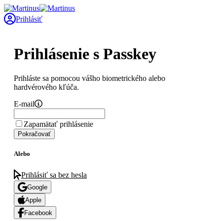
Prihlásiť
Prihlásenie s Passkey
Prihláste sa pomocou vášho biometrického alebo
hardvérového kľúča.
E-mail
Zapamätať prihlásenie
Pokračovať
Alebo
Prihlásiť sa bez hesla
Google
Apple
Facebook