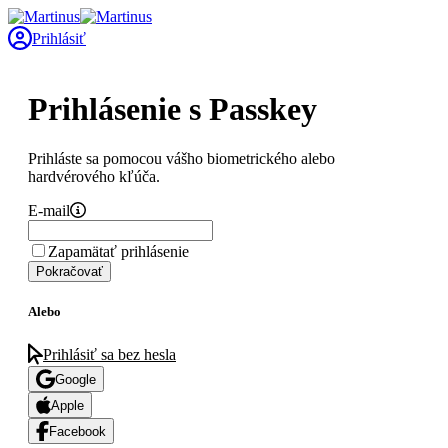
Prihlásiť
Prihlásenie s Passkey
Prihláste sa pomocou vášho biometrického alebo
hardvérového kľúča.
E-mail
Zapamätať prihlásenie
Pokračovať
Alebo
Prihlásiť sa bez hesla
Google
Apple
Facebook