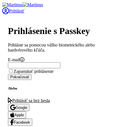
Prihlásiť
Prihlásenie s Passkey
Prihláste sa pomocou vášho biometrického alebo
hardvérového kľúča.
E-mail
Zapamätať prihlásenie
Pokračovať
Alebo
Prihlásiť sa bez hesla
Google
Apple
Facebook