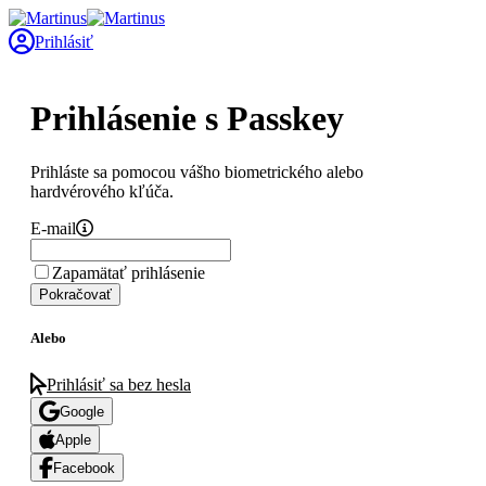
Prihlásiť
Prihlásenie s Passkey
Prihláste sa pomocou vášho biometrického alebo
hardvérového kľúča.
E-mail
Zapamätať prihlásenie
Pokračovať
Alebo
Prihlásiť sa bez hesla
Google
Apple
Facebook