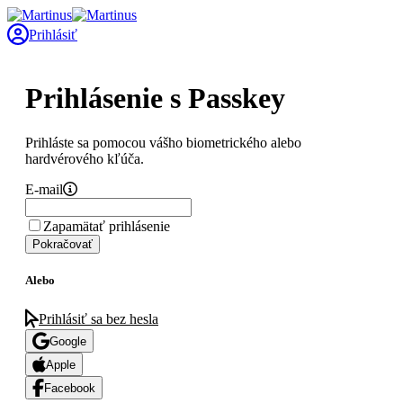
Prihlásiť
Prihlásenie s Passkey
Prihláste sa pomocou vášho biometrického alebo
hardvérového kľúča.
E-mail
Zapamätať prihlásenie
Pokračovať
Alebo
Prihlásiť sa bez hesla
Google
Apple
Facebook