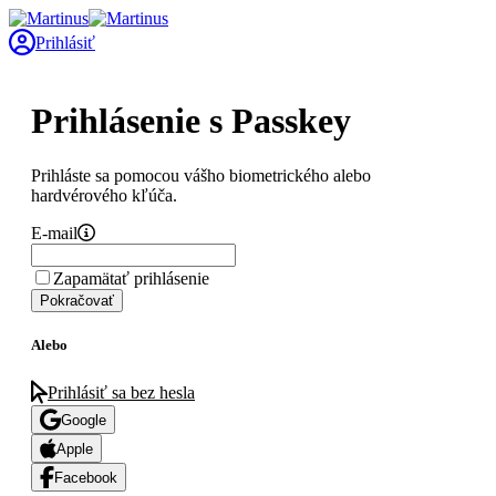
Prihlásiť
Prihlásenie s Passkey
Prihláste sa pomocou vášho biometrického alebo
hardvérového kľúča.
E-mail
Zapamätať prihlásenie
Pokračovať
Alebo
Prihlásiť sa bez hesla
Google
Apple
Facebook