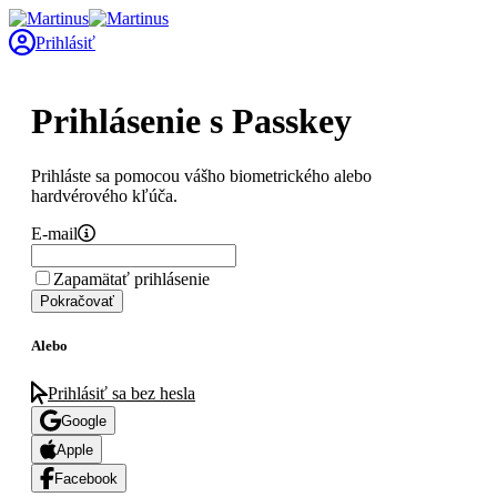
Prihlásiť
Prihlásenie s Passkey
Prihláste sa pomocou vášho biometrického alebo
hardvérového kľúča.
E-mail
Zapamätať prihlásenie
Pokračovať
Alebo
Prihlásiť sa bez hesla
Google
Apple
Facebook