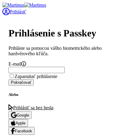
Prihlásiť
Prihlásenie s Passkey
Prihláste sa pomocou vášho biometrického alebo
hardvérového kľúča.
E-mail
Zapamätať prihlásenie
Pokračovať
Alebo
Prihlásiť sa bez hesla
Google
Apple
Facebook