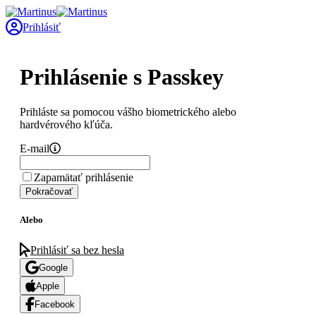
Prihlásiť
Prihlásenie s Passkey
Prihláste sa pomocou vášho biometrického alebo
hardvérového kľúča.
E-mail
Zapamätať prihlásenie
Pokračovať
Alebo
Prihlásiť sa bez hesla
Google
Apple
Facebook