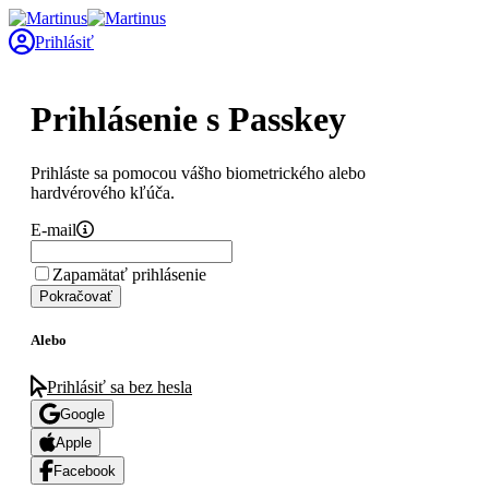
Prihlásiť
Prihlásenie s Passkey
Prihláste sa pomocou vášho biometrického alebo
hardvérového kľúča.
E-mail
Zapamätať prihlásenie
Pokračovať
Alebo
Prihlásiť sa bez hesla
Google
Apple
Facebook