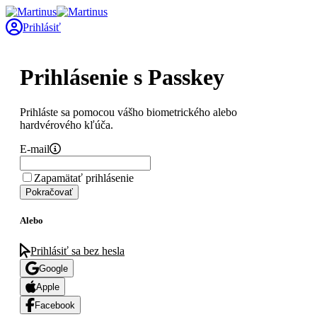
Prihlásiť
Prihlásenie s Passkey
Prihláste sa pomocou vášho biometrického alebo
hardvérového kľúča.
E-mail
Zapamätať prihlásenie
Pokračovať
Alebo
Prihlásiť sa bez hesla
Google
Apple
Facebook