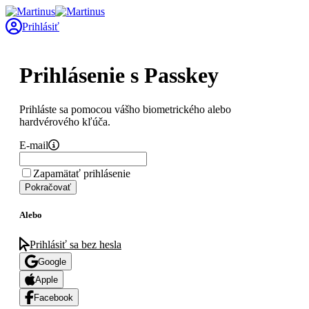
Prihlásiť
Prihlásenie s Passkey
Prihláste sa pomocou vášho biometrického alebo
hardvérového kľúča.
E-mail
Zapamätať prihlásenie
Pokračovať
Alebo
Prihlásiť sa bez hesla
Google
Apple
Facebook