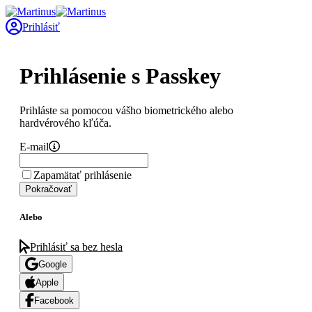
Prihlásiť
Prihlásenie s Passkey
Prihláste sa pomocou vášho biometrického alebo
hardvérového kľúča.
E-mail
Zapamätať prihlásenie
Pokračovať
Alebo
Prihlásiť sa bez hesla
Google
Apple
Facebook