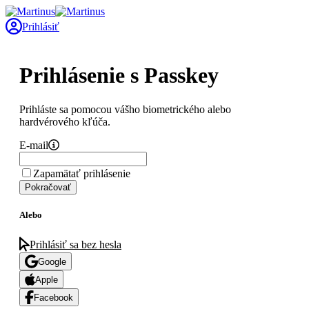
Prihlásiť
Prihlásenie s Passkey
Prihláste sa pomocou vášho biometrického alebo
hardvérového kľúča.
E-mail
Zapamätať prihlásenie
Pokračovať
Alebo
Prihlásiť sa bez hesla
Google
Apple
Facebook